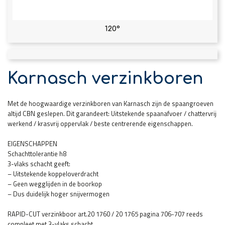
120°
Karnasch verzinkboren
Met de hoogwaardige verzinkboren van Karnasch zijn de spaangroeven
altijd CBN geslepen. Dit garandeert: Uitstekende spaanafvoer / chattervrij
werkend / krasvrij oppervlak / beste centrerende eigenschappen.
EIGENSCHAPPEN
Schachttolerantie h8
3-vlaks schacht geeft:
– Uitstekende koppeloverdracht
– Geen wegglijden in de boorkop
– Dus duidelijk hoger snijvermogen
RAPID-CUT verzinkboor art.20 1760 / 20 1765 pagina 706-707 reeds
compleet met 3-vlaks schacht.