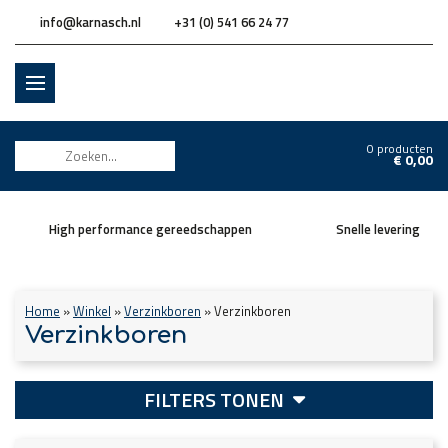
info@karnasch.nl
+31 (0) 541 66 24 77
0 producten
€
0,00
High performance gereedschappen
Snelle levering
Home
»
Winkel
»
Verzinkboren
»
Verzinkboren
Verzinkboren
FILTERS TONEN