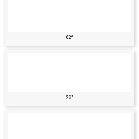
82°
90°