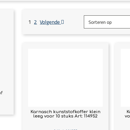
1
2
Volgende
of
Karnasch kunststofkoffer klein
K
leeg voor 10 stuks Art: 114952
vo