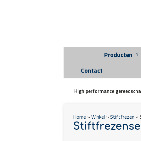
Producten
Contact
High performance gereedsch
Home
»
Winkel
»
Stiftfrezen
»
Stiftfrezense