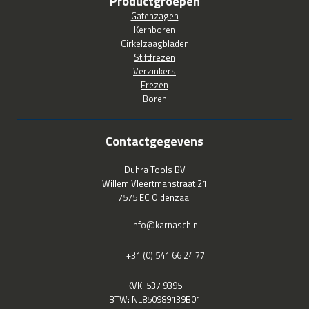
Productgroepen
Gatenzagen
Kernboren
Cirkelzaagbladen
Stiftfrezen
Verzinkers
Frezen
Boren
Contactgegevens
Duhra Tools BV
Willem Vleertmanstraat 21
7575 EC Oldenzaal
info@karnasch.nl
+31 (0) 541 66 24 77
KVK: 537 9395
BTW: NL850989139B01