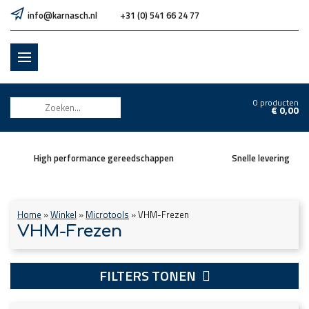
info@karnasch.nl
+31 (0) 541 66 24 77
0 producten
€
0,00
High performance gereedschappen
Snelle levering
Home
»
Winkel
»
Microtools
»
VHM-Frezen
VHM-Frezen
FILTERS TONEN