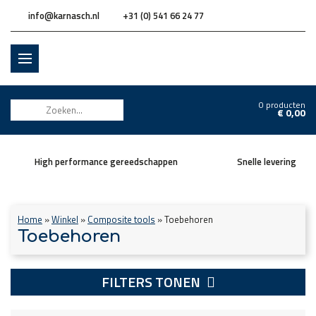
info@karnasch.nl
+31 (0) 541 66 24 77
0 producten
€
0,00
High performance gereedschappen
Snelle levering
Home
»
Winkel
»
Composite tools
»
Toebehoren
Toebehoren
FILTERS TONEN