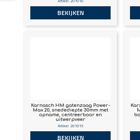
Artikel: 201010
BEKIJKEN
Karnasch HM gatenzaag Power-
Kar
Max 20, snedediepte 30mm met
M
opname, centreerboor en
bo
uitwerpveer
Artikel: 201015
BEKIJKEN