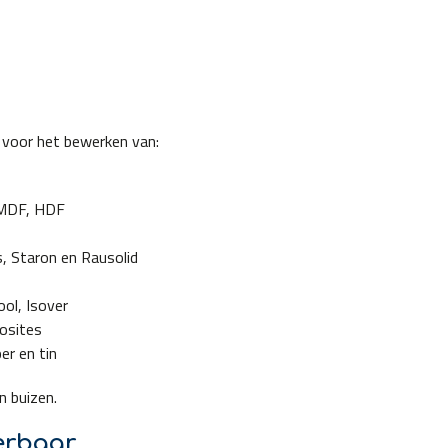
 voor het bewerken van:
d MDF, HDF
s, Staron en Rausolid
ol, Isover
posites
er en tin
n buizen.
erbaar