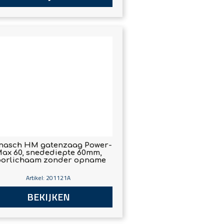
nasch HM gatenzaag Power-
ax 60, snedediepte 60mm,
orlichaam zonder opname
Artikel: 201121A
BEKIJKEN