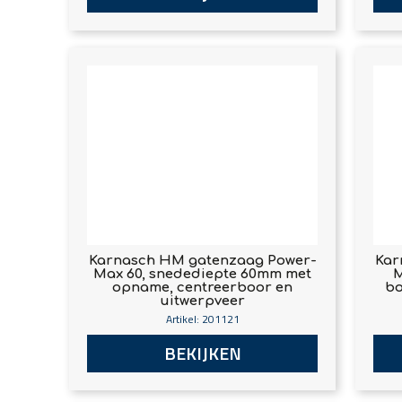
Karnasch HM gatenzaag Power-
Kar
Max 60, snedediepte 60mm met
M
opname, centreerboor en
bo
uitwerpveer
Artikel: 201121
BEKIJKEN