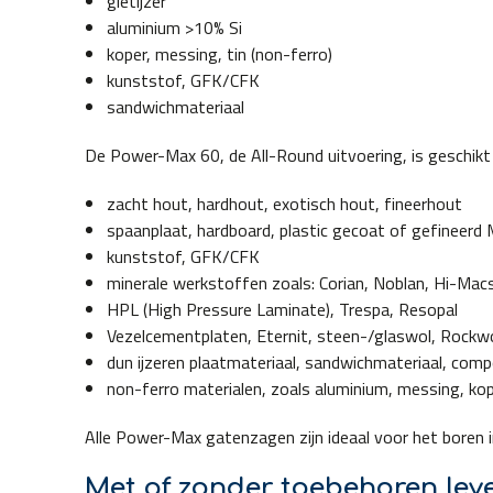
gietijzer
aluminium >10% Si
koper, messing, tin (non-ferro)
kunststof, GFK/CFK
sandwichmateriaal
De Power-Max 60, de All-Round uitvoering, is geschikt
zacht hout, hardhout, exotisch hout, fineerhout
spaanplaat, hardboard, plastic gecoat of gefineer
kunststof, GFK/CFK
minerale werkstoffen zoals: Corian, Noblan, Hi-Mac
HPL (High Pressure Laminate), Trespa, Resopal
Vezelcementplaten, Eternit, steen-/glaswol, Rockwo
dun ijzeren plaatmateriaal, sandwichmateriaal, com
non-ferro materialen, zoals aluminium, messing, kop
Alle Power-Max gatenzagen zijn ideaal voor het boren i
Met of zonder toebehoren lev