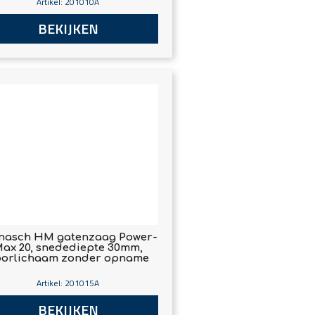
Artikel: 201010A
BEKIJKEN
nasch HM gatenzaag Power-
ax 20, snedediepte 30mm,
orlichaam zonder opname
Artikel: 201015A
BEKIJKEN