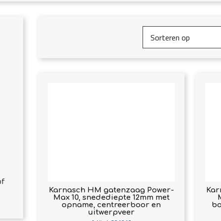
of
Karnasch HM gatenzaag Power-
Kar
Max 10, snedediepte 12mm met
opname, centreerboor en
bo
uitwerpveer