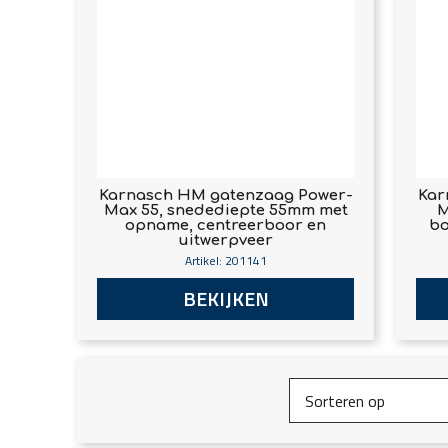
Karnasch HM gatenzaag Power-
Kar
Max 55, snedediepte 55mm met
M
opname, centreerboor en
bo
uitwerpveer
Artikel: 201141
BEKIJKEN