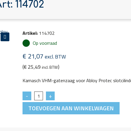
rt: 114702
Artikel:
114702
Op voorraad
€
21,07
excl. BTW
(
€
25,49
)
incl. BTW
Karnasch VHM-gatenzaag voor Abloy Protec slotcilind
TOEVOEGEN AAN WINKELWAGEN