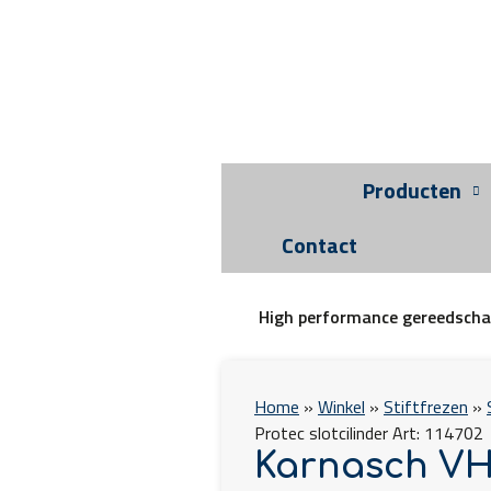
Producten
Contact
High performance gereedsch
Home
»
Winkel
»
Stiftfrezen
»
Protec slotcilinder Art: 114702
Karnasch VH