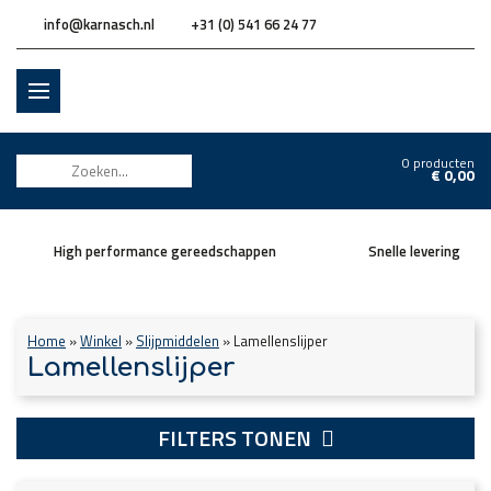
info@karnasch.nl
+31 (0) 541 66 24 77
0 producten
€
0,00
High performance gereedschappen
Snelle levering
Home
»
Winkel
»
Slijpmiddelen
»
Lamellenslijper
Lamellenslijper
FILTERS TONEN