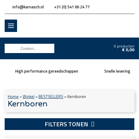
info@karnasch.nl
+31 (0) 541 66 24 77
0 producten
€
0,00
High performance gereedschappen
Snelle levering
Home
»
Winkel
»
BESTSELLERS
»
Kernboren
Kernboren
FILTERS TONEN