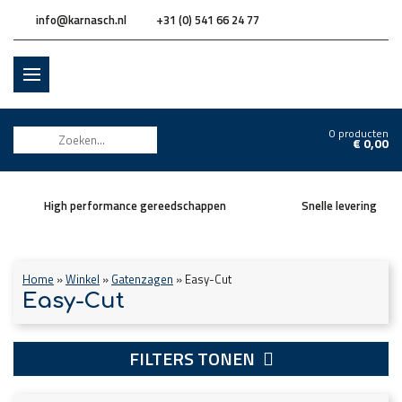
info@karnasch.nl
+31 (0) 541 66 24 77
0 producten
€
0,00
High performance gereedschappen
Snelle levering
Home
»
Winkel
»
Gatenzagen
»
Easy-Cut
Easy-Cut
FILTERS TONEN