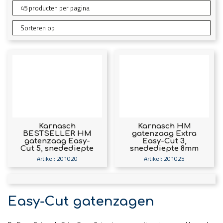
Karnasch
Karnasch HM
BESTSELLER HM
gatenzaag Extra
gatenzaag Easy-
Easy-Cut 3,
Cut 5, snedediepte
snedediepte 8mm
12mm met opname,
met opname,
Artikel: 201020
Artikel: 201025
centreerboor en
centreerboor en
uitwerpveer;
uitwerpveer
Easy-Cut gatenzagen