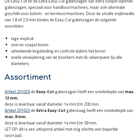
De Easy-Cut en de Extra Easy-Cut gatenzagen zijn extra soepel lopende
gatenzagen, speciaal voor handboormachines, maar ook uitermate
geschikt voor kolom- en kernboormachines. Door de smalle snijbreedte
van 1,8 of 2,0 mm bieden de Easy-Cut gatenzagen de volgende
voordelen:
lage snijdruk
snel en soepel boren
uitstekende begeleiding en controle tijdens het boren
snelle verwijdering van de boorkern met de uitwerpveer bij alle
diameters
Assortiment
Artikel 201020
de
Easy-Cut
gatenzagen heeft een snedediepte van
max.
12 mm
,
deze is leverbaar vanaf diameter 14 mm t/m 200 mm.
Artikel 201025
de
Extra Easy-Cut
gatenzaag heeft een snedediepte van
max. 8 mm
,
deze is leverbaar vanaf diameter 14 mm t/m 38 mm.
LET OP: dit is een uitlopend artikel met nog slechts een beperkte
voorraad.