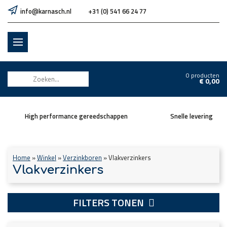
info@karnasch.nl
+31 (0) 541 66 24 77
0 producten
€
0,00
High performance gereedschappen
Snelle levering
Home
»
Winkel
»
Verzinkboren
»
Vlakverzinkers
Vlakverzinkers
FILTERS TONEN