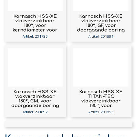
Karnasch HSS-XE
Karnasch HSS-XE
vlakverzinkboor
vlakverzinkboor
180°, voor
180°, GF, voor
kerndiameter voor
doorgaande boring
schroefdraad
met boutkop,
Artikel: 201793
Artikel: 201891
TITAN-TEC gecoat
Karnasch HSS-XE
Karnasch HSS-XE
vlakverzinkboor
TITAN-TEC
180°, GM, voor
vlakverzinkboor
doorgaande boring
180°, voor
met boutkop,
kerndiameter voor
Artikel: 201892
Artikel: 201893
TITAN-TEC gecoat
schroefdraad,
TITAN-TEC gecoat