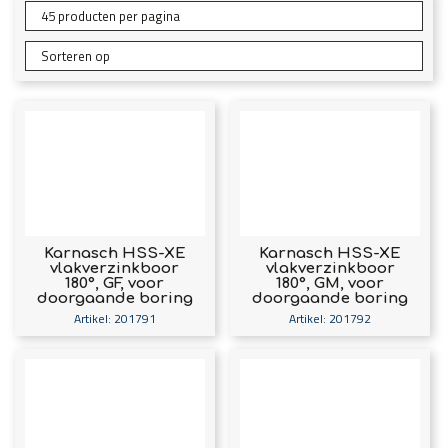
Karnasch HSS-XE
Karnasch HSS-XE
vlakverzinkboor
vlakverzinkboor
180°, GF, voor
180°, GM, voor
doorgaande boring
doorgaande boring
met schroefdraad
met schroefdraad
Artikel: 201791
Artikel: 201792