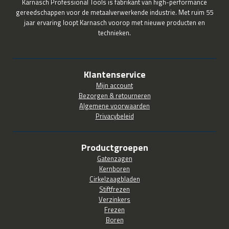
Karnasch Professional Tools is fabrikant van high-performance
gereedschappen voor de metaalverwerkende industrie. Met ruim 55
jaar ervaring loopt Karnasch voorop met nieuwe producten en
technieken.
Klantenservice
Mijn account
Bezorgen & retourneren
Algemene voorwaarden
Privacybeleid
Productgroepen
Gatenzagen
Kernboren
Cirkelzaagbladen
Stiftfrezen
Verzinkers
Frezen
Boren