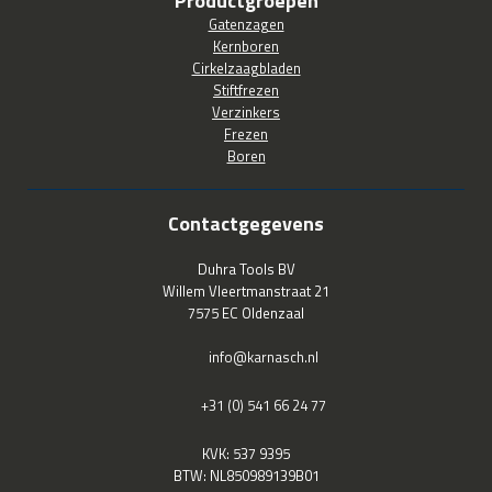
Productgroepen
Gatenzagen
Kernboren
Cirkelzaagbladen
Stiftfrezen
Verzinkers
Frezen
Boren
Contactgegevens
Duhra Tools BV
Willem Vleertmanstraat 21
7575 EC Oldenzaal
info@karnasch.nl
+31 (0) 541 66 24 77
KVK: 537 9395
BTW: NL850989139B01