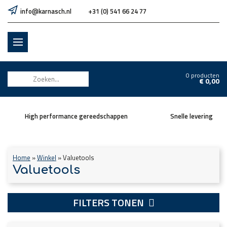
info@karnasch.nl
+31 (0) 541 66 24 77
0 producten
€
0,00
High performance gereedschappen
Snelle levering
Home
»
Winkel
»
Valuetools
Valuetools
FILTERS TONEN