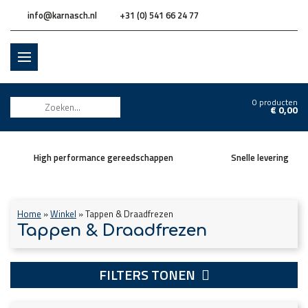
info@karnasch.nl
+31 (0) 541 66 24 77
0 producten
€
0,00
High performance gereedschappen
Snelle levering
Home
»
Winkel
»
Tappen & Draadfrezen
Tappen & Draadfrezen
FILTERS TONEN