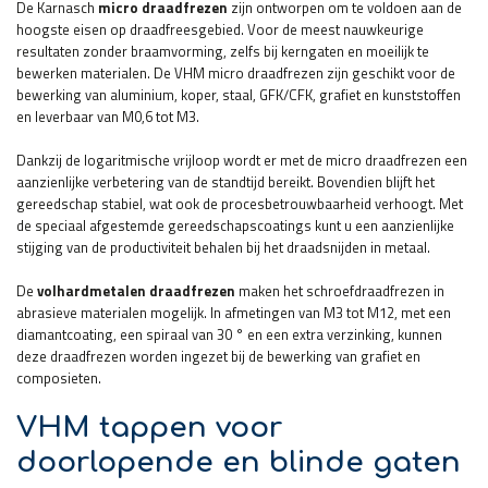
De Karnasch
micro draadfrezen
zijn ontworpen om te voldoen aan de
hoogste eisen op draadfreesgebied. Voor de meest nauwkeurige
resultaten zonder braamvorming, zelfs bij kerngaten en moeilijk te
bewerken materialen. De VHM micro draadfrezen zijn geschikt voor de
bewerking van aluminium, koper, staal, GFK/CFK, grafiet en kunststoffen
en leverbaar van M0,6 tot M3.
Dankzij de logaritmische vrijloop wordt er met de micro draadfrezen een
aanzienlijke verbetering van de standtijd bereikt. Bovendien blijft het
gereedschap stabiel, wat ook de procesbetrouwbaarheid verhoogt. Met
de speciaal afgestemde gereedschapscoatings kunt u een aanzienlijke
stijging van de productiviteit behalen bij het draadsnijden in metaal.
De
volhardmetalen draadfrezen
maken het schroefdraadfrezen in
abrasieve materialen mogelijk. In afmetingen van M3 tot M12, met een
diamantcoating, een spiraal van 30 ° en een extra verzinking, kunnen
deze draadfrezen worden ingezet bij de bewerking van grafiet en
composieten.
VHM tappen voor
doorlopende en blinde gaten