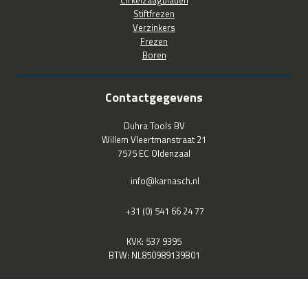
Stiftfrezen
Verzinkers
Frezen
Boren
Contactgegevens
Duhra Tools BV
Willem Vleertmanstraat 21
7575 EC Oldenzaal
info@karnasch.nl
+31 (0) 541 66 24 77
KVK: 537 9395
BTW: NL850989139B01