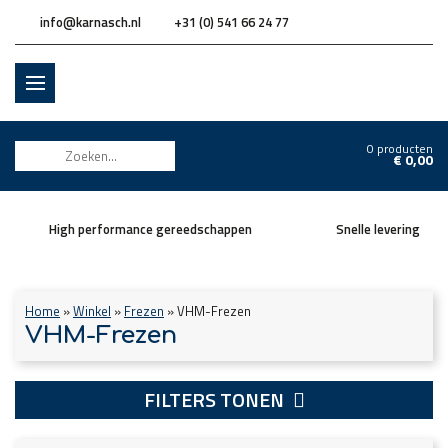
info@karnasch.nl
+31 (0) 541 66 24 77
0 producten
€
0,00
High performance gereedschappen
Snelle levering
Home
»
Winkel
»
Frezen
»
VHM-Frezen
VHM-Frezen
FILTERS TONEN