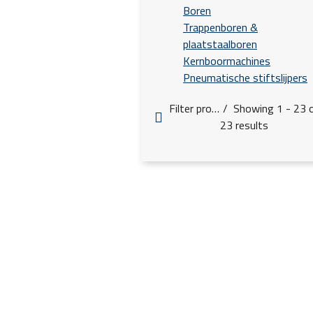
Boren
Trappenboren &
plaatstaalboren
Kernboormachines
Pneumatische stiftslijpers
Filter products
Showing 1 - 23 
23 results
Diameter mm (d1)
l3