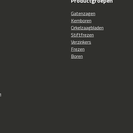
Productgroepen
Gatenzagen
Kernboren
Cirkelzaagbladen
Stiftfrezen
Verzinkers
Frezen
Boren
1