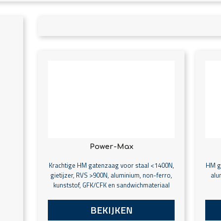
Power-Max
Krachtige HM gatenzaag voor staal <1400N,
HM ga
gietijzer, RVS >900N, aluminium, non-ferro,
alu
kunststof, GFK/CFK en sandwichmateriaal
BEKIJKEN