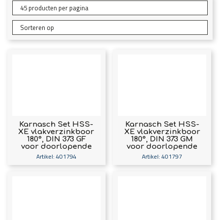
Karnasch Set HSS-
Karnasch Set HSS-
XE vlakverzinkboor
XE vlakverzinkboor
180°, DIN 373 GF
180°, DIN 373 GM
voor doorlopende
voor doorlopende
draad M3, M4, M5,
draad M3, M4, M5,
Artikel: 401794
Artikel: 401797
M6, M8, M10 Art:
M6, M8, M10 Art:
401794
401797