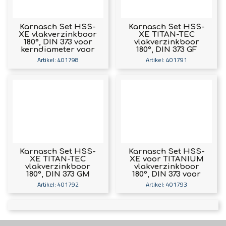
Karnasch Set HSS-
Karnasch Set HSS-
XE vlakverzinkboor
XE TITAN-TEC
180°, DIN 373 voor
vlakverzinkboor
kerndiameter voor
180°, DIN 373 GF
schroefdraad M3,
voor doorlopende
Artikel: 401798
Artikel: 401791
M4, M5, M6, M8, M10
draad M3, M4, M5,
Art: 401798
M6, M8, M10 Art:
401791
Karnasch Set HSS-
Karnasch Set HSS-
XE TITAN-TEC
XE voor TITANIUM
vlakverzinkboor
vlakverzinkboor
180°, DIN 373 GM
180°, DIN 373 voor
voor doorlopende
kerndiameter voor
Artikel: 401792
Artikel: 401793
draad M3, M4, M5,
schroefdraad M3,
M6, M8, M10 Art:
M4, M5, M6, M8, M10
401792
Art: 401793