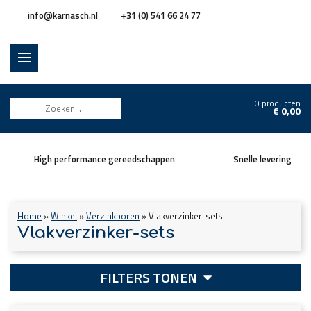
info@karnasch.nl
+31 (0) 541 66 24 77
0 producten
€
0,00
High performance gereedschappen
Snelle levering
Home
»
Winkel
»
Verzinkboren
»
Vlakverzinker-sets
Vlakverzinker-sets
FILTERS TONEN