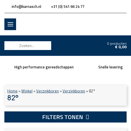
info@karnasch.nl
+31 (0) 541 66 24 77
0 producten
€
0,00
High performance gereedschappen
Snelle levering
Home
»
Winkel
»
Verzinkboren
»
Verzinkboren
»
82°
82°
FILTERS TONEN