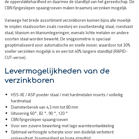
de oppervlaktehardheid en daarmee de standtijd van het gereedschap. De
CBN fijngeslepen spaangroeven maken braamvrij verzinken mogelijk.
Vanwege het brede assortiment verzinkboren kunnen bijna alle moeilijk
te snijden staalsoorten zoals roestvrij en zuurbestendig staal, roestvast
staal, titanium en titaniumlegeringen, evenals lichte metalen en andere
soorten staal worden bewerkt. De snijgeometrie is speciaal
geoptimaliseerd voor automatische en snelle invoer, waardoor tot 30%
sneller verzinken mogelijk is en een tot 40% langere standtijd (RAPID-
CUT-versie).
Levermogelijkheden van de
verzinkboren
HSS-XE / ASP poeder staal / met hardmetalen inserts / volledig
hardmetaal
Diameterbereik van 4,3 mm tot 80 mm
Uitvoering 60°, 82 °, 90 °, 120 °
CBN fijngeslepen spaangroeven
Voor een zuivere bewerking met lage warmteontwikkeling
Optimaal verhoogde scherpte voor een duidelijk verbeterd
snijresultaat, braamvrijheid en hoge standtijd