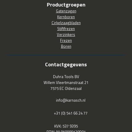
Productgroepen
Gatenzagen
Kernboren
Cirkelzaagbladen
Stiftfrezen
Verzinkers
Frezen
Boren
Contactgegevens
Duhra Tools BV
Willem Vleertmanstraat 21
7575 EC Oldenzaal
info@karnasch.nl
+31 (0) 541 66 24 77
KVK: 537 9395
BTW: NL850989139B01