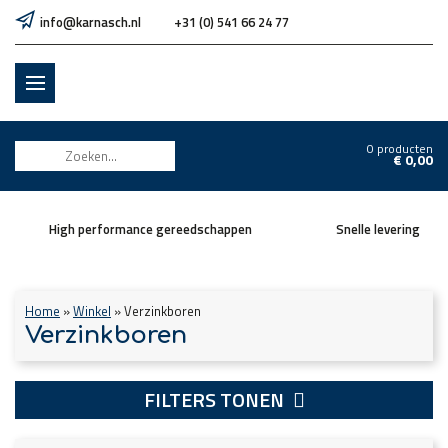
info@karnasch.nl
+31 (0) 541 66 24 77
0 producten
€
0,00
High performance gereedschappen
Snelle levering
Home
»
Winkel
»
Verzinkboren
Verzinkboren
FILTERS TONEN