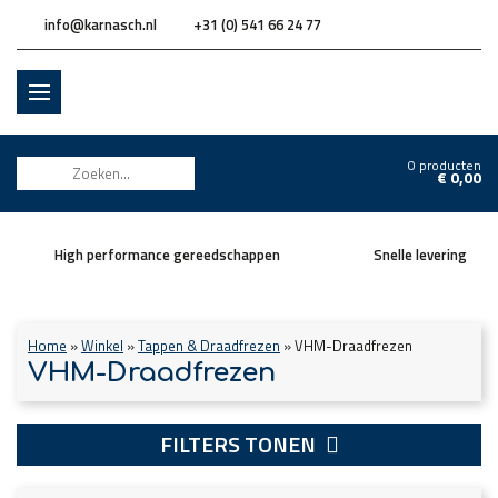
info@karnasch.nl
+31 (0) 541 66 24 77
0 producten
€
0,00
High performance gereedschappen
Snelle levering
Home
»
Winkel
»
Tappen & Draadfrezen
»
VHM-Draadfrezen
VHM-Draadfrezen
FILTERS TONEN