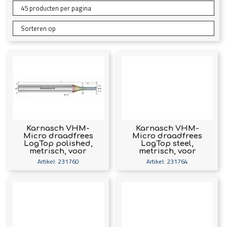
Karnasch VHM-
Karnasch VHM-
Micro draadfrees
Micro draadfrees
LogTop polished,
LogTop steel,
metrisch, voor
metrisch, voor
binnendraad, NHC-
binnendraad, Nano
Artikel: 231760
Artikel: 231764
7000 coating voor
Spin coating voor
aluminium
staal