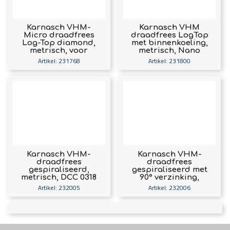
Karnasch VHM-
Karnasch VHM
Micro draadfrees
draadfrees LogTop
Log-Top diamond,
met binnenkoeling,
metrisch, voor
metrisch, Nano
binnendraad, DCC-
Spin coating voor
Artikel: 231768
Artikel: 231800
G coating voor
staal
composites
Karnasch VHM-
Karnasch VHM-
draadfrees
draadfrees
gespiraliseerd,
gespiraliseerd met
metrisch, DCC 0318
90° verzinking,
Diamant-coating
metrisch, DCC 0318
Artikel: 232005
Artikel: 232006
voor composites
Diamant-coating
voor composites