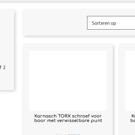
f 2
Karnasch TORX schroef voor
K
boor met verwisselbare punt
b