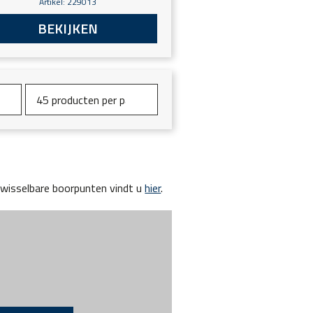
Artikel: 229013
BEKIJKEN
wisselbare boorpunten vindt u
hier
.