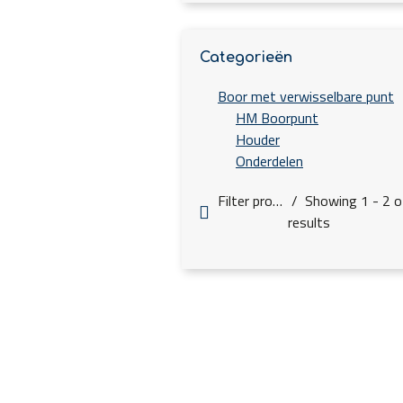
Categorieën
Boor met verwisselbare punt
HM Boorpunt
Houder
Onderdelen
Filter products
Showing 1 - 2 o
results