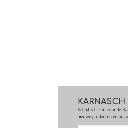
KARNASCH 
Schrijf u hier in voor de 
nieuwe producten en ontwi