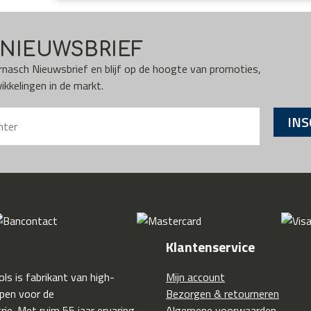
NIEUWSBRIEF
Karnasch Nieuwsbrief en blijf op de hoogte van promoties,
kkelingen in de markt.
INS
Klantenservice
ls is fabrikant van high-
Mijn account
pen voor de
Bezorgen & retourneren
ie. Met ruim 55 jaar ervaring
Algemene voorwaarden