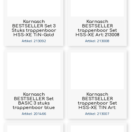
Karnasch
Karnasch
BESTSELLER Set 3
BESTSELLER
Stuks trappenboor
trappenboor Set
HSS-XE TiN-Gold
HSS-XE Art: 213008
gecoat, rechte
Artikel: 213092
Artikel: 213008
spaangroef, 2-
snijder, Ø4-12, Ø4-
20, Ø6-32 Art: 213092
Karnasch
Karnasch
BESTSELLER Set
BESTSELLER
BASIC 3 stuks
trappenboor Set
trappenboor blue
HSS-XE TIN Art:
Art: 201466
213007
Artikel: 201466
Artikel: 213007