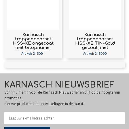
Karnasch
Karnasch
trappenboorset
trappenboorset
HSS-XE ongecoat
HSS-XE TiN-Gold
met bitopname,
gecoat, met
gespiraliseerd, 2-
bitopname,
Artikel: 213091
Artikel: 213090
snijder: d=6-12, d=6-
gespiraliseerd, 2-
20, d=6-27 art. 213091
snijder: d=6-12, d=6-
20, d=6-27 art.
213090
KARNASCH NIEUWSBRIEF
Schrijf u hier in voor de Karnasch Nieuwsbrief en blijf op de hoogte van
promoties,
nieuwe producten en ontwikkelingen in de markt.