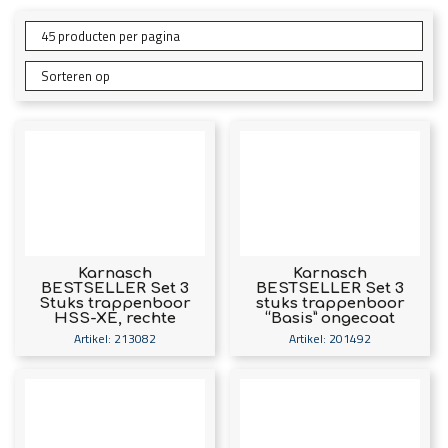
Karnasch
Karnasch
BESTSELLER Set 3
BESTSELLER Set 3
Stuks trappenboor
stuks trappenboor
HSS-XE, rechte
“Basis” ongecoat
spaangroef, 2-
Art: 201492
Artikel: 213082
Artikel: 201492
snijder ongecoat
Ø4-12, Ø4-20, Ø6-32
Art: 213082