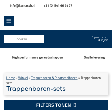
info@karnasch.nl
+31 (0) 541 66 24 77
0 producten
€
0,00
High performance gereedschappen
Snelle levering
Home
»
Winkel
»
Trappenboren & Plaatstaalboren
»
Trappenboren-
sets
Trappenboren-sets
FILTERS TONEN