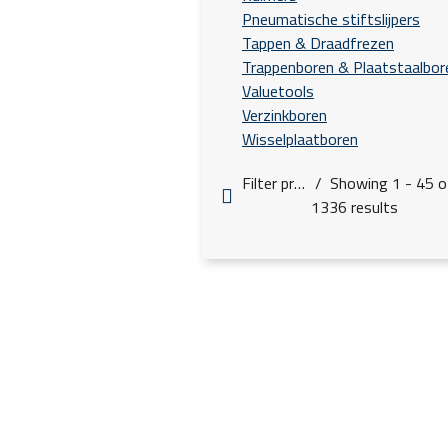
Pneumatische stiftslijpers
Tappen & Draadfrezen
Trappenboren & Plaatstaalbor
Valuetools
Verzinkboren
Wisselplaatboren
Filter products
Showing 1 - 45 o
1336 results
Diameter mm (d1)
Snijlengte mm (l2)
l3