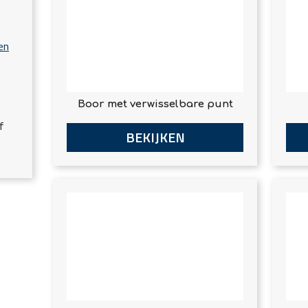
en
Boor met verwisselbare punt
f
BEKIJKEN