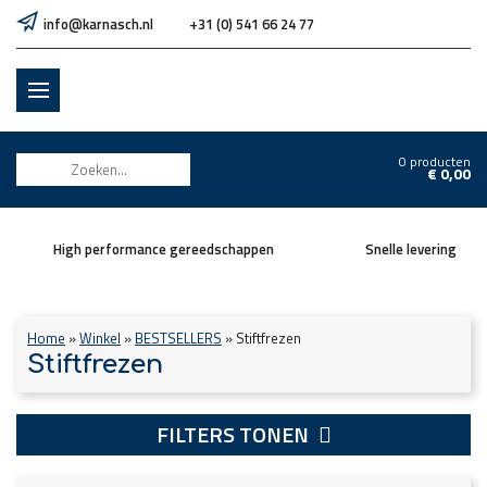
info@karnasch.nl
+31 (0) 541 66 24 77
0 producten
€
0,00
High performance gereedschappen
Snelle levering
Home
»
Winkel
»
BESTSELLERS
»
Stiftfrezen
Stiftfrezen
FILTERS TONEN