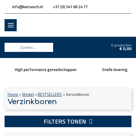
info@karnasch.nl
+31 (0) 541 66 24 77
0 producten
€
0,00
High performance gereedschappen
Snelle levering
Home
»
Winkel
»
BESTSELLERS
»
Verzinkboren
Verzinkboren
FILTERS TONEN