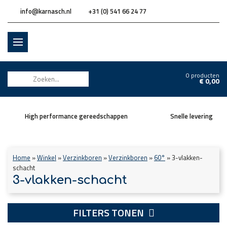
info@karnasch.nl
+31 (0) 541 66 24 77
0 producten
€
0,00
High performance gereedschappen
Snelle levering
Home
»
Winkel
»
Verzinkboren
»
Verzinkboren
»
60°
»
3-vlakken-
schacht
3-vlakken-schacht
FILTERS TONEN