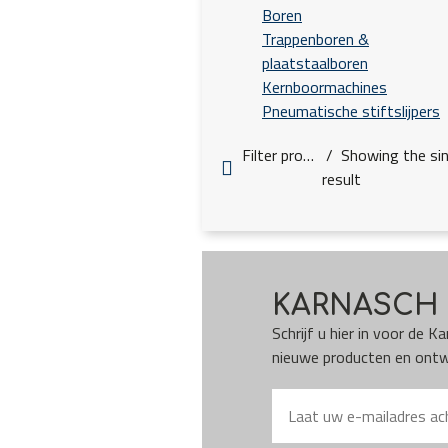
Boren
Trappenboren &
plaatstaalboren
Kernboormachines
Pneumatische stiftslijpers
Filter products
Showing the sin
result
KARNASCH 
Schrijf u hier in voor de 
nieuwe producten en ontwi