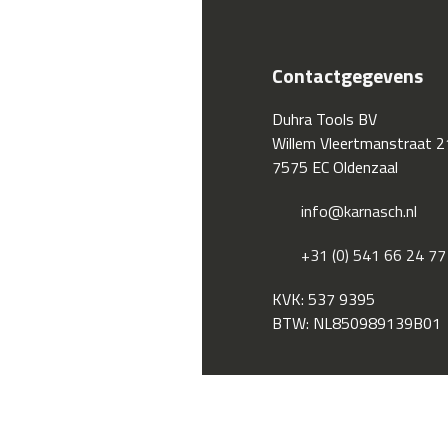
Contactgegevens
Duhra Tools BV
Willem Vleertmanstraat 2
7575 EC Oldenzaal
info@karnasch.nl
+31 (0) 541 66 24 77
KVK: 537 9395
BTW: NL850989139B01