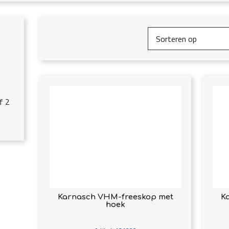
f 2
Karnasch VHM-freeskop met
K
hoek