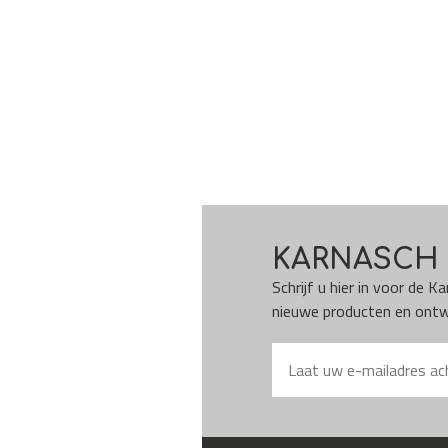
KARNASCH 
Schrijf u hier in voor de 
nieuwe producten en ontwi