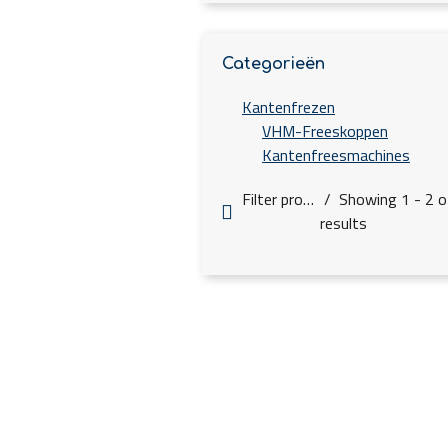
Categorieën
Kantenfrezen
VHM-Freeskoppen
Kantenfreesmachines
Filter products
Showing 1 - 2 o
results