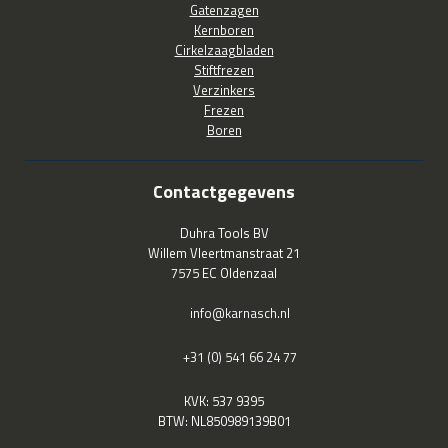
Gatenzagen
Kernboren
Cirkelzaagbladen
Stiftfrezen
Verzinkers
Frezen
Boren
Contactgegevens
Duhra Tools BV
Willem Vleertmanstraat 21
7575 EC Oldenzaal
info@karnasch.nl
+31 (0) 541 66 24 77
KVK: 537 9395
BTW: NL850989139B01