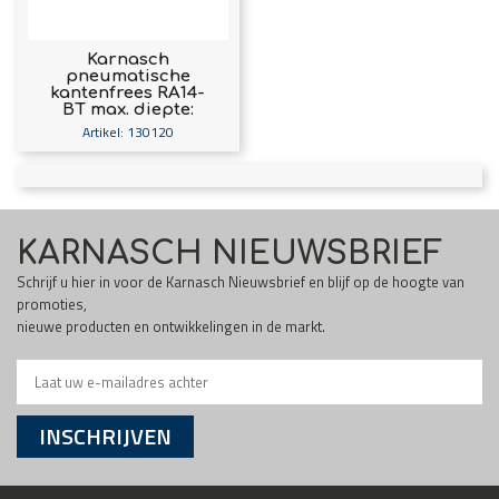
Karnasch
pneumatische
kantenfrees RA14-
BT max. diepte:
12mm art. 130120
Artikel: 130120
KARNASCH NIEUWSBRIEF
Schrijf u hier in voor de Karnasch Nieuwsbrief en blijf op de hoogte van
promoties,
nieuwe producten en ontwikkelingen in de markt.
INSCHRIJVEN