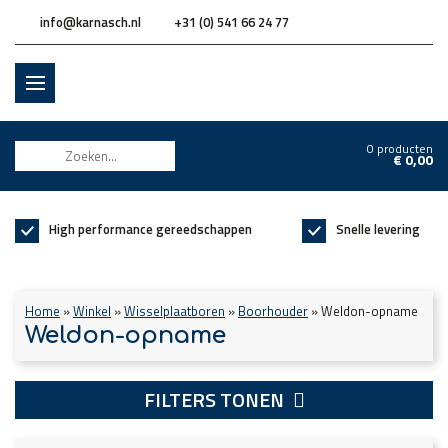
info@karnasch.nl
+31 (0) 541 66 24 77
0 producten
€
0,00
High performance gereedschappen
Snelle levering
Home
»
Winkel
»
Wisselplaatboren
»
Boorhouder
»
Weldon-opname
Weldon-opname
FILTERS TONEN