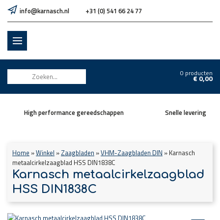
info@karnasch.nl
+31 (0) 541 66 24 77
0 producten
€
0,00
High performance gereedschappen
Snelle levering
Home
»
Winkel
»
Zaagbladen
»
VHM-Zaagbladen DIN
»
Karnasch
metaalcirkelzaagblad HSS DIN1838C
Karnasch metaalcirkelzaagblad
HSS DIN1838C