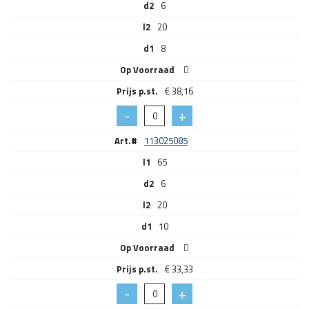
d2
6
l2
20
d1
8
Op Voorraad
€
38,16
Art.#
113025085
l1
65
d2
6
l2
20
d1
10
Op Voorraad
€
33,33