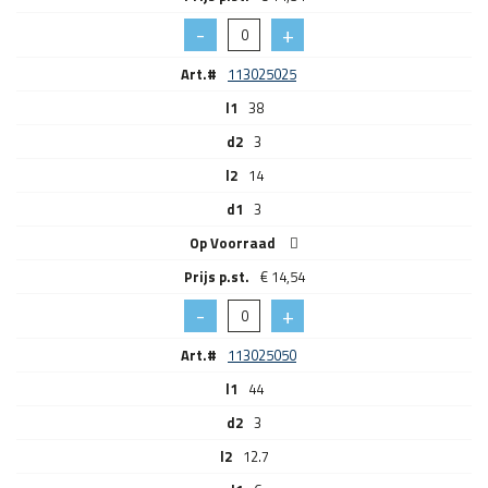
Art.#
113025025
l1
38
d2
3
l2
14
d1
3
Op Voorraad
€
14,54
Art.#
113025050
l1
44
d2
3
l2
12.7