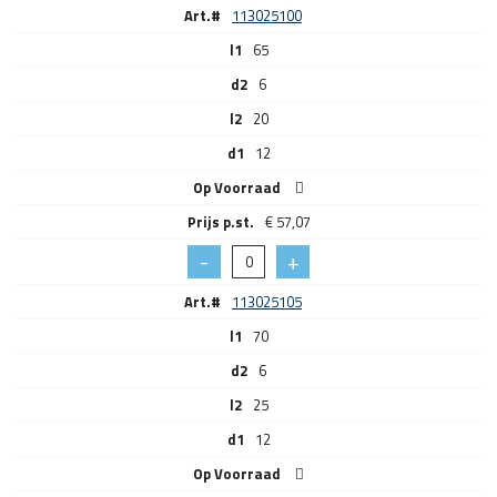
Art.#
113025100
l1
65
d2
6
l2
20
d1
12
Op Voorraad
€
57,07
Art.#
113025105
l1
70
d2
6
l2
25
d1
12
Op Voorraad