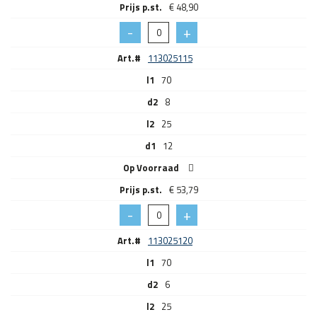
€
48,90
Art.#
113025115
l1
70
d2
8
l2
25
d1
12
Op Voorraad
€
53,79
Art.#
113025120
l1
70
d2
6
l2
25