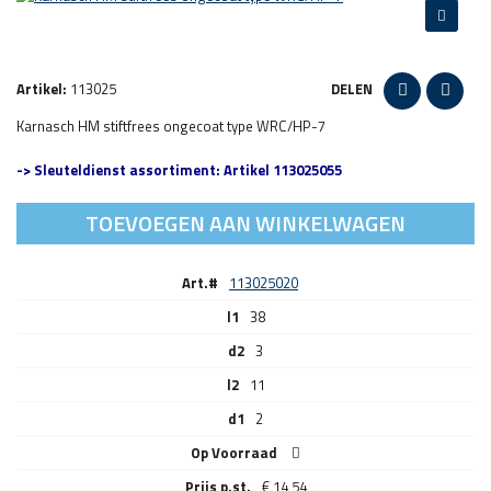
Artikel:
113025
DELEN
Karnasch HM stiftfrees ongecoat type WRC/HP-7
-> Sleuteldienst assortiment: Artikel 113025055
TOEVOEGEN AAN WINKELWAGEN
Art.#
113025020
l1
38
d2
3
l2
11
d1
2
Op Voorraad
€
14,54