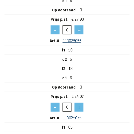
d1
6
Op Voorraad
€
27,90
Art.#
113025055
l1
50
d2
6
l2
18
d1
6
Op Voorraad
€
24,07
Art.#
113025075
l1
65