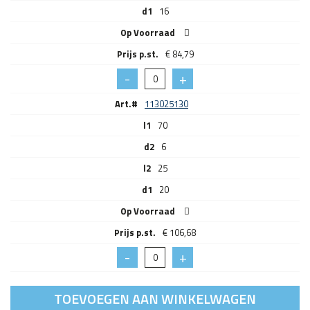
d1
16
Op Voorraad
€
84,79
Art.#
113025130
l1
70
d2
6
l2
25
d1
20
Op Voorraad
€
106,68
TOEVOEGEN AAN WINKELWAGEN