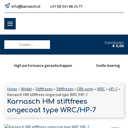
info@karnasch.nl
+31 (0) 541 66 24 77
0 producten
€
0,00
High performance gereedschappen
Snelle levering
Home
»
Winkel
»
Stiftfrezen
»
Stiftfrezen
»
DIN-vorm
»
WRC
»
HP-7
»
Karnasch HM stiftfrees ongecoat type WRC/HP-7
Karnasch HM stiftfrees
ongecoat type WRC/HP-7