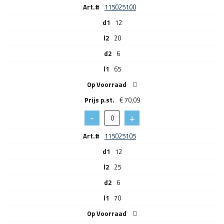
Art.#
115025100
d1
12
l2
20
d2
6
l1
65
Op Voorraad
€
70,09
Art.#
115025105
d1
12
l2
25
d2
6
l1
70
Op Voorraad