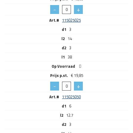
Art.#
115025025
d1
3
l2
14
d2
3
l1
38
Op Voorraad
€
19,85
Art.#
115025050
d1
6
l2
12.7
d2
3