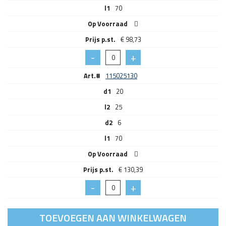
l1
70
Op Voorraad
€
98,73
Art.#
115025130
d1
20
l2
25
d2
6
l1
70
Op Voorraad
€
130,39
TOEVOEGEN AAN WINKELWAGEN