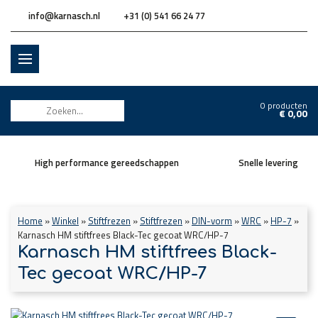
info@karnasch.nl
+31 (0) 541 66 24 77
0 producten
€
0,00
High performance gereedschappen
Snelle levering
Home
»
Winkel
»
Stiftfrezen
»
Stiftfrezen
»
DIN-vorm
»
WRC
»
HP-7
»
Karnasch HM stiftfrees Black-Tec gecoat WRC/HP-7
Karnasch HM stiftfrees Black-
Tec gecoat WRC/HP-7