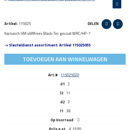
Artikel:
115025
DELEN
Karnasch HM stiftfrees Black-Tec gecoat WRC/HP-7
-> Sleuteldienst assortiment: Artikel 115025055
TOEVOEGEN AAN WINKELWAGEN
Art.#
115025020
d1
2
l2
11
d2
3
l1
38
Op Voorraad
€
19,85