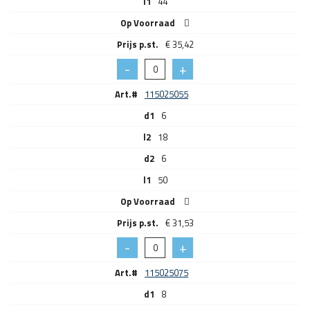
l1
44
Op Voorraad
€
35,42
Art.#
115025055
d1
6
l2
18
d2
6
l1
50
Op Voorraad
€
31,53
Art.#
115025075
d1
8