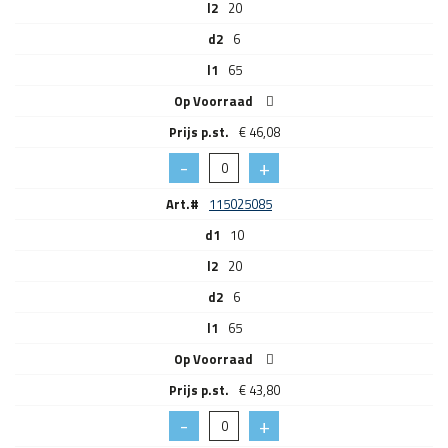
l2
20
d2
6
l1
65
Op Voorraad
€
46,08
Art.#
115025085
d1
10
l2
20
d2
6
l1
65
Op Voorraad
€
43,80