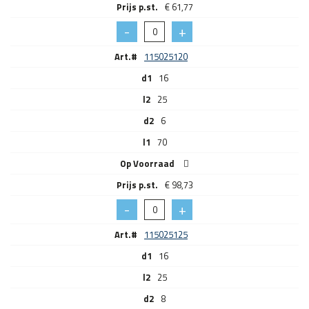
€
61,77
Art.#
115025120
d1
16
l2
25
d2
6
l1
70
Op Voorraad
€
98,73
Art.#
115025125
d1
16
l2
25
d2
8