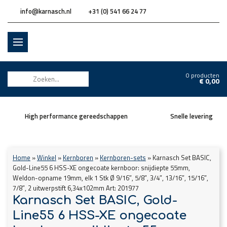
info@karnasch.nl
+31 (0) 541 66 24 77
0 producten
€
0,00
High performance gereedschappen
Snelle levering
Home
»
Winkel
»
Kernboren
»
Kernboren-sets
»
Karnasch Set BASIC,
Gold-Line55 6 HSS-XE ongecoate kernboor: snijdiepte 55mm,
Weldon-opname 19mm, elk 1 Stk Ø 9/16″, 5/8″, 3/4″, 13/16″, 15/16″,
7/8″, 2 uitwerpstift 6,34x102mm Art: 201977
Karnasch Set BASIC, Gold-
Line55 6 HSS-XE ongecoate