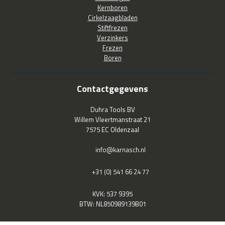
Kernboren
Cirkelzaagbladen
Stiftfrezen
Verzinkers
Frezen
Boren
Contactgegevens
Duhra Tools BV
Willem Vleertmanstraat 21
7575 EC Oldenzaal
info@karnasch.nl
+31 (0) 541 66 24 77
KVK: 537 9395
BTW: NL850989139B01