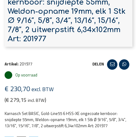
kernboor: snijdiepte 55mm,
Weldon-opname 19mm, elk 1 Stk
Ø 9/16″, 5/8″, 3/4″, 13/16″, 15/16″,
7/8″, 2 uitwerpstift 6,34x102mm
Art: 201977
Artikel:
201977
DELEN
Op voorraad
€
230,70
excl. BTW
(
€
279,15
)
incl. BTW
Karnasch Set BASIC, Gold-Line55 6 HSS-XE ongecoate kernboor:
snijdiepte 55mm, Weldon-opname 19mm, elk 1 Stk Ø 9/16″, 5/8″, 3/4″,
13/16″, 15/16″, 7/8″, 2 uitwerpstift 6,34x102mm Art: 201977